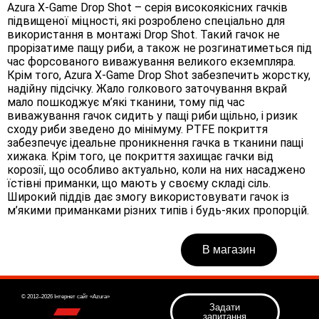
Azura X-Game Drop Shot – серія високоякісних гачків
підвищеної міцності, які розроблено спеціально для
використання в монтажі Drop Shot. Такий гачок не
прорізатиме пащу риби, а також не розгинатиметься під
час форсованого виважування великого екземпляра.
Крім того, Azura X-Game Drop Shot забезпечить жорстку,
надійну підсічку. Жало голкового заточування вкрай
мало пошкоджує м’які тканини, тому під час
виважування гачок сидить у пащі риби щільно, і ризик
сходу риби зведено до мінімуму. PTFE покриття
забезпечує ідеальне проникнення гачка в тканини пащі
хижака. Крім того, це покриття захищає гачки від
корозії, що особливо актуально, коли на них насаджено
їстівні приманки, що мають у своєму складі сіль.
Широкий піддів дає змогу використовувати гачок із
м’якими приманками різних типів і будь-яких пропорцій.
В магазин
© 2012–2026 Інтернет сайт «Azura»
Задати
запитання