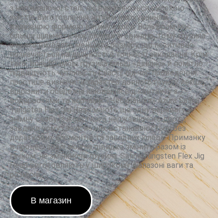
з нержавіючої сталі, які вирізняються високою
якістю виготовлення, чітким маркуванням,
вивіреною формою вигину скоби. Вольфрам має
більшу щільність, ніж сплави зі свинцю, тому грузила
з нього виходять меншого розміру, що позитивно
позначається на дальності й точності закидання. Крім
того, вольфрамові грузила більш «дзвінкі» й помітно
підвищують чутливість снасті: під час проведення
простіше визначити характер донного ґрунту, легше
відрізнити обережні клювання від контакту з
водоростями та корчами. «Чебурашки» Azura Safina
Tungsten Flex Jig Head мають ще одну перевагу –
знімну скобу із жорсткого нержавіючого дроту,
завдяки чому гачок на них встановлюється без
додаткових елементів та заводних кілець. Приманку
в процесі ловлі можна швидко змінити разом із
гачком, не змінюючи грузила. Safina Tungsten Flex Jig
Head виготовляють у широкому діапазоні ваги та
розмірів.
В магазин