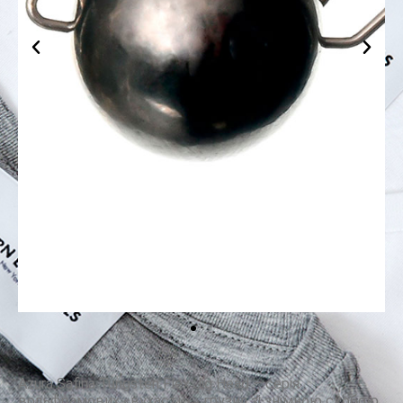
Azura Safina Tungsten Flex Jig Head – серія
вольфрамових «вухастих» грузил зі знімною скобою