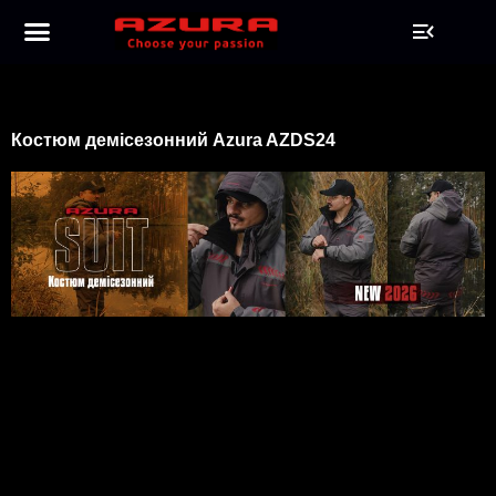
Костюм демісезонний Azura AZDS24