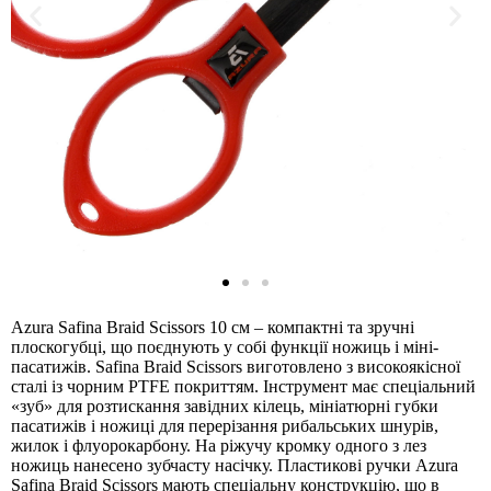
Azura Safina Braid Scissors 10 см – компактні та зручні
плоскогубці, що поєднують у собі функції ножиць і міні-
пасатижів. Safina Braid Scissors виготовлено з високоякісної
сталі із чорним PTFE покриттям. Інструмент має спеціальний
«зуб» для розтискання завідних кілець, мініатюрні губки
пасатижів і ножиці для перерізання рибальських шнурів,
жилок і флуорокарбону. На ріжучу кромку одного з лез
ножиць нанесено зубчасту насічку. Пластикові ручки Azura
Safina Braid Scissors мають спеціальну конструкцію, що в