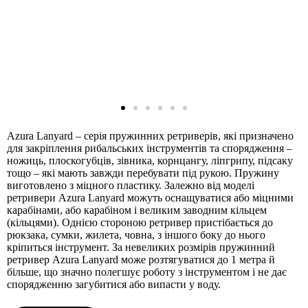
Аzura Lanyard – серія пружинних ретриверів, які призначено
для закріплення рибальських інструментів та спорядження –
ножиць, плоскогубців, зівника, корнцангу, ліпгрипу, підсаку
тощо – які мають завжди перебувати під рукою. Пружину
виготовлено ​​з міцного пластику. Залежно від моделі
ретривери Аzura Lanyard можуть оснащуватися або міцними
карабінами, або карабіном і великим заводним кільцем
(кільцями). Однією стороною ретривер пристібається до
рюкзака, сумки, жилета, човна, з іншого боку до нього
кріпиться інструмент. За невеликих розмірів пружинний
ретривер Аzura Lanyard може розтягуватися до 1 метра й
більше, що значно полегшує роботу з інструментом і не дає
спорядженню загубитися або випасти у воду.