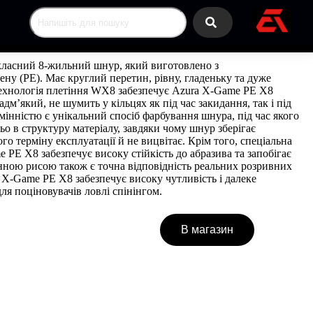
ласний 8-жильний шнур, який виготовлено з
ну (РЕ). Має круглий перетин, рівну, гладеньку та дуже
ехнологія плетіння WX8 забезпечує Azura X-Game PE X8
м’який, не шумить у кільцях як під час закидання, так і під
інністю є унікальний спосіб фарбування шнура, під час якого
ьо в структуру матеріалу, завдяки чому шнур зберігає
о терміну експлуатації й не вицвітає. Крім того, спеціальна
 PE X8 забезпечує високу стійкість до абразива та запобігає
ною рисою також є точна відповідність реальних розривних
X-Game PE X8 забезпечує високу чутливість і далеке
ля поціновувачів ловлі спінінгом.
В магазин