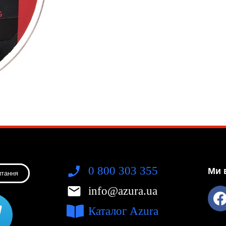
0 800 303 355
Ми 
итання
info@azura.ua
Каталог Azura