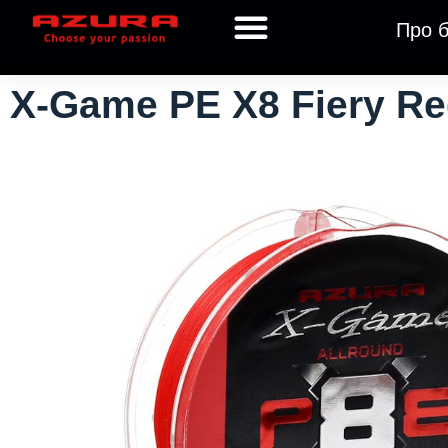
Про 
X-Game PE X8 Fiery Red