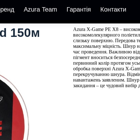
бренд
Azura Team
Гарантія
Контакти
 150м​​
Azura X-Game PE X8 – високок
високомолекулярного поліетиле
слизьку поверхню. Передова т
максимальну міцність. Шнур над
час проведення. Важливою відм
пігмент вноситься безпосередн
первинний колір протягом усьог
обробка поверхні Azura X-Game
перекручуванню шнура. Відмін
навантажень заявленим. Шнур 
закидання – це чудовий вибір д