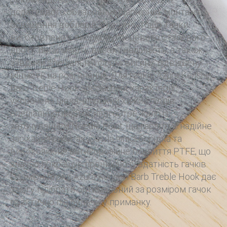
додаткового обладнання шарнірних монтажів,
оснащення воблерів, блешень тощо. Гачки
виготовлено з високовуглецевого сталевого
дроту. Вони мають високу надійність, а також,
завдяки спеціальній формі вигину, підвищену
міцність на розгинання. Для гачків Azura Kenshin
Barb Treble Hook special bent характерні
укорочена цівка, широкий хижий піддiв
спеціальної форми, надгостре жало із
заточуванням Needle Point, що гарантує надійне
засікання риби, акуратна чіпка борідка та
високоякісне антикорозійне покриття PTFE, що
значно покращує проникаючу здатність гачків.
Розмірний ряд Azura Kenshin Barb Treble Hook дає
змогу підібрати оптимальний за розміром гачок
практично під будь-яку приманку.