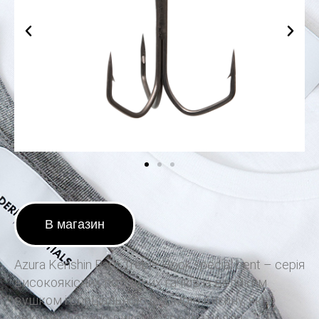
В магазин
Azura Kenshin Barb Treble Hook special bent – серія
високоякісних потрійних гачків із великим
вушком і спеціальною формою вигину, які
рекомендовано використовувати для