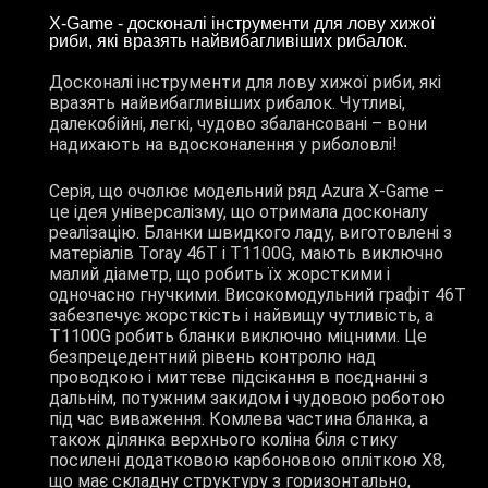
X-Game - досконалі інструменти для лову хижої
риби, які вразять найвибагливіших рибалок.
Досконалі інструменти для лову хижої риби, які
вразять найвибагливіших рибалок. Чутливі,
далекобійні, легкі, чудово збалансовані – вони
надихають на вдосконалення у риболовлі!
Серія, що очолює модельний ряд Azura X-Game –
це ідея універсалізму, що отримала досконалу
реалізацію. Бланки швидкого ладу, виготовлені з
матеріалів Toray 46T і Т1100G, мають виключно
малий діаметр, що робить їх жорсткими і
одночасно гнучкими. Високомодульний графіт 46T
забезпечує жорсткість і найвищу чутливість, а
Т1100G робить бланки виключно міцними. Це
безпрецедентний рівень контролю над
проводкою і миттєве підсікання в поєднанні з
дальнім, потужним закидом і чудовою роботою
під час виваження. Комлева частина бланка, а
також ділянка верхнього коліна біля стику
посилені додатковою карбоновою опліткою X8,
що має складну структуру з горизонтально,